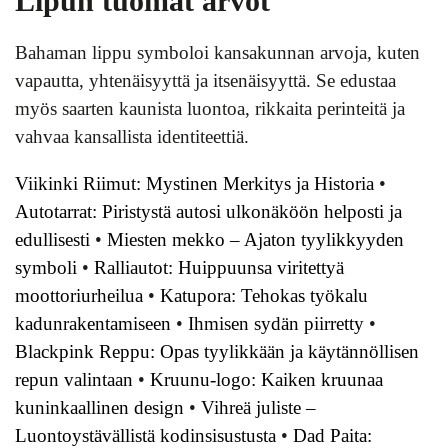
Lipun tuomat arvot
Bahaman lippu symboloi kansakunnan arvoja, kuten
vapautta, yhtenäisyyttä ja itsenäisyyttä. Se edustaa
myös saarten kaunista luontoa, rikkaita perinteitä ja
vahvaa kansallista identiteettiä.
Viikinki Riimut: Mystinen Merkitys ja Historia
•
Autotarrat: Piristystä autosi ulkonäköön helposti ja
edullisesti
•
Miesten mekko – Ajaton tyylikkyyden
symboli
•
Ralliautot: Huippuunsa viritettyä
moottoriurheilua
•
Katupora: Tehokas työkalu
kadunrakentamiseen
•
Ihmisen sydän piirretty
•
Blackpink Reppu: Opas tyylikkään ja käytännöllisen
repun valintaan
•
Kruunu-logo: Kaiken kruunaa
kuninkaallinen design
•
Vihreä juliste –
Luontoystävällistä kodinsisustusta
•
Dad Paita: