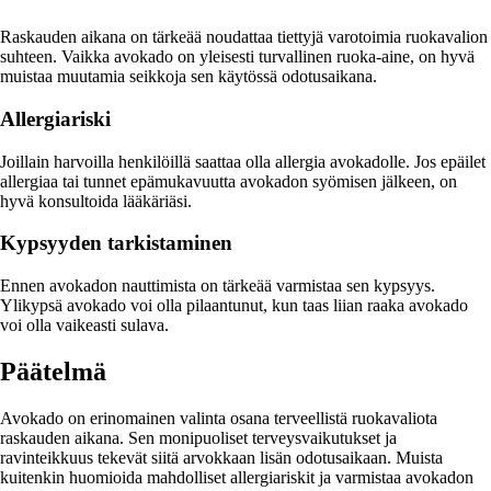
Raskauden aikana on tärkeää noudattaa tiettyjä varotoimia ruokavalion
suhteen. Vaikka avokado on yleisesti turvallinen ruoka-aine, on hyvä
muistaa muutamia seikkoja sen käytössä odotusaikana.
Allergiariski
Joillain harvoilla henkilöillä saattaa olla allergia avokadolle. Jos epäilet
allergiaa tai tunnet epämukavuutta avokadon syömisen jälkeen, on
hyvä konsultoida lääkäriäsi.
Kypsyyden tarkistaminen
Ennen avokadon nauttimista on tärkeää varmistaa sen kypsyys.
Ylikypsä avokado voi olla pilaantunut, kun taas liian raaka avokado
voi olla vaikeasti sulava.
Päätelmä
Avokado on erinomainen valinta osana terveellistä ruokavaliota
raskauden aikana. Sen monipuoliset terveysvaikutukset ja
ravinteikkuus tekevät siitä arvokkaan lisän odotusaikaan. Muista
kuitenkin huomioida mahdolliset allergiariskit ja varmistaa avokadon