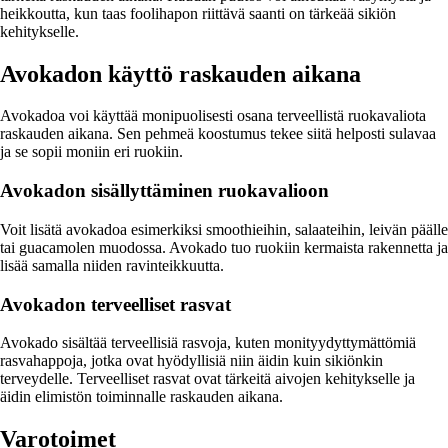
heikkoutta, kun taas foolihapon riittävä saanti on tärkeää sikiön
kehitykselle.
Avokadon käyttö raskauden aikana
Avokadoa voi käyttää monipuolisesti osana terveellistä ruokavaliota
raskauden aikana. Sen pehmeä koostumus tekee siitä helposti sulavaa
ja se sopii moniin eri ruokiin.
Avokadon sisällyttäminen ruokavalioon
Voit lisätä avokadoa esimerkiksi smoothieihin, salaateihin, leivän päälle
tai guacamolen muodossa. Avokado tuo ruokiin kermaista rakennetta ja
lisää samalla niiden ravinteikkuutta.
Avokadon terveelliset rasvat
Avokado sisältää terveellisiä rasvoja, kuten monityydyttymättömiä
rasvahappoja, jotka ovat hyödyllisiä niin äidin kuin sikiönkin
terveydelle. Terveelliset rasvat ovat tärkeitä aivojen kehitykselle ja
äidin elimistön toiminnalle raskauden aikana.
Varotoimet