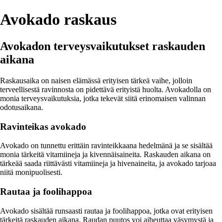
Avokado raskaus
Avokadon terveysvaikutukset raskauden
aikana
Raskausaika on naisen elämässä erityisen tärkeä vaihe, jolloin
terveellisestä ravinnosta on pidettävä erityistä huolta. Avokadolla on
monia terveysvaikutuksia, jotka tekevät siitä erinomaisen valinnan
odotusaikana.
Ravinteikas avokado
Avokado on tunnettu erittäin ravinteikkaana hedelmänä ja se sisältää
monia tärkeitä vitamiineja ja kivennäisaineita. Raskauden aikana on
tärkeää saada riittävästi vitamiineja ja hivenaineita, ja avokado tarjoaa
niitä monipuolisesti.
Rautaa ja foolihappoa
Avokado sisältää runsaasti rautaa ja foolihappoa, jotka ovat erityisen
tärkeitä raskauden aikana. Raudan puutos voi aiheuttaa väsymystä ja