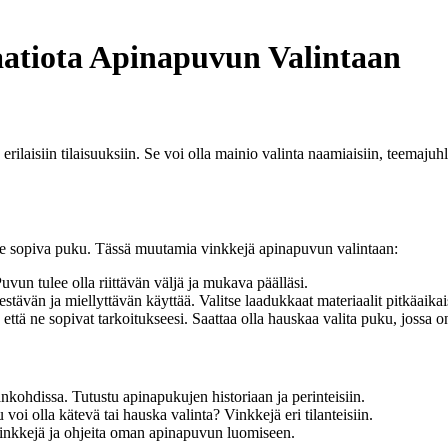
aatiota Apinapuvun Valintaan
laisiin tilaisuuksiin. Se voi olla mainio valinta naamiaisiin, teemajuh
selle sopiva puku. Tässä muutamia vinkkejä apinapuvun valintaan:
uvun tulee olla riittävän väljä ja mukava päälläsi.
tävän ja miellyttävän käyttää. Valitse laadukkaat materiaalit pitkäaikai
että ne sopivat tarkoitukseesi. Saattaa olla hauskaa valita puku, jossa o
ankohdissa. Tutustu apinapukujen historiaan ja perinteisiin.
voi olla kätevä tai hauska valinta? Vinkkejä eri tilanteisiin.
nkkejä ja ohjeita oman apinapuvun luomiseen.