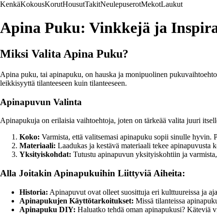
Kenkä
Kokous
Korut
Housut
Takit
Neulepuserot
Mekot
Laukut
Apina Puku: Vinkkejä ja Inspir
Miksi Valita Apina Puku?
Apina puku, tai apinapuku, on hauska ja monipuolinen pukuvaihtoehto eri
leikkisyyttä tilanteeseen kuin tilanteeseen.
Apinapuvun Valinta
Apinapukuja on erilaisia vaihtoehtoja, joten on tärkeää valita juuri it
Koko:
Varmista, että valitsemasi apinapuku sopii sinulle hyvin. P
Materiaali:
Laadukas ja kestävä materiaali tekee apinapuvusta kes
Yksityiskohdat:
Tutustu apinapuvun yksityiskohtiin ja varmista, 
Alla Joitakin Apinapukuihin Liittyviä Aiheita:
Historia:
Apinapuvut ovat olleet suosittuja eri kulttuureissa ja aj
Apinapukujen Käyttötarkoitukset:
Missä tilanteissa apinapuku 
Apinapuku DIY:
Haluatko tehdä oman apinapukusi? Käteviä vi