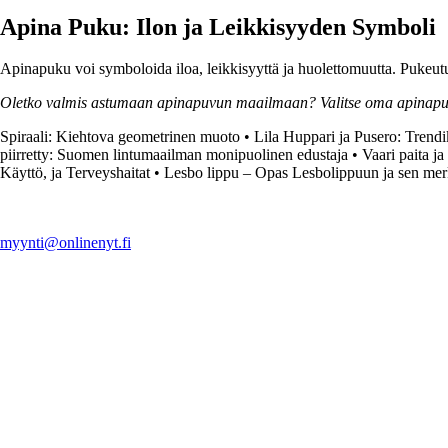
Apina Puku: Ilon ja Leikkisyyden Symboli
Apinapuku voi symboloida iloa, leikkisyyttä ja huolettomuutta. Pukeutu
Oletko valmis astumaan apinapuvun maailmaan? Valitse oma apinapukus
Spiraali: Kiehtova geometrinen muoto
•
Lila Huppari ja Pusero: Trendi
piirretty: Suomen lintumaailman monipuolinen edustaja
•
Vaari paita ja
Käyttö, ja Terveyshaitat
•
Lesbo lippu – Opas Lesbolippuun ja sen mer
myynti@onlinenyt.fi