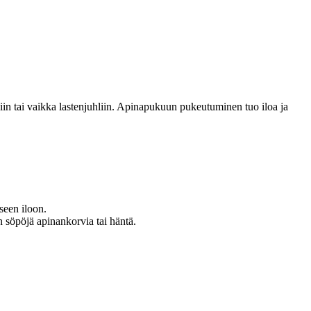
liin tai vaikka lastenjuhliin. Apinapukuun pukeutuminen tuo iloa ja
seen iloon.
n söpöjä apinankorvia tai häntä.