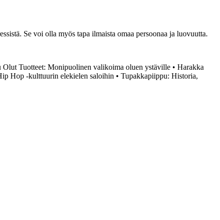
ssistä. Se voi olla myös tapa ilmaista omaa persoonaa ja luovuutta.
 Olut Tuotteet: Monipuolinen valikoima oluen ystäville
•
Harakka
p Hop -kulttuurin elekielen saloihin
•
Tupakkapiippu: Historia,