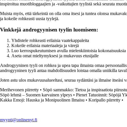
inspiroitua muotibloggaajien ja -vaikuttajien tyylistä sekä seurata muot
Muista myös, että tärkeintä on olla oma itsesi ja tuntea olonsa mukavak
ja kokeile rohkeasti uusia tyylejä.
Vinkkejä androgyynisen tyylin luomiseen:
Yhdistele rohkeasti erilaisia vaatekappaleita
Kokeile erilaisia materiaaleja ja värejä
Luo kerrospukeutumisen avulla mielenkiintoisia kokonaisuuksia
Aseta omat mieltymyksesi ja mukavuus etusijalle
Androgyyninen tyyli on rohkea ja upea tapa ilmaista omaa persoonallisuu
androgyyninen tyyli antaa mahdollisuuden loistaa omalla uniikilla taval
Joten astu ulos mukavuusalueeltasi, seuraa sydäntäsi ja ilmaise itseäsi
Merihevonen piirretty
•
Söpö sammakko: Tietoa ja inspiraatiota piirust
Söpö lehmä – Suomen karvainen ylpeys
•
Pienet Tatuoinnit: Söpöjä Yk
Kakka Emoji: Hauska ja Monipuolinen Ilmaisu
•
Koripallo piirretty
•
myynti@onlinenyt.fi