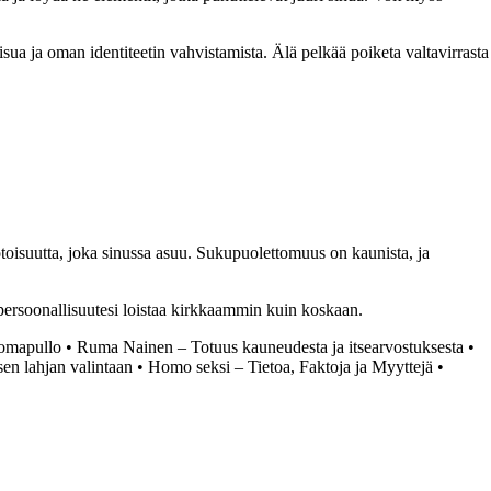
ua ja oman identiteetin vahvistamista. Älä pelkää poiketa valtavirrasta
otoisuutta, joka sinussa asuu. Sukupuolettomuus on kaunista, ja
 persoonallisuutesi loistaa kirkkaammin kuin koskaan.
uomapullo
•
Ruma Nainen – Totuus kauneudesta ja itsearvostuksesta
•
sen lahjan valintaan
•
Homo seksi – Tietoa, Faktoja ja Myyttejä
•