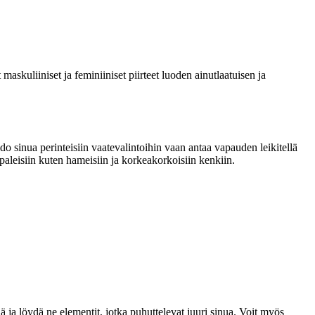
skuliiniset ja feminiiniset piirteet luoden ainutlaatuisen ja
o sinua perinteisiin vaatevalintoihin vaan antaa vapauden leikitellä
ppaleisiin kuten hameisiin ja korkeakorkoisiin kenkiin.
iä ja löydä ne elementit, jotka puhuttelevat juuri sinua. Voit myös