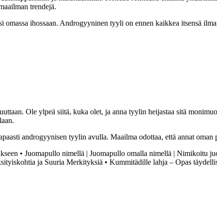
imaailman trendejä.
si omassa ihossaan. Androgyyninen tyyli on ennen kaikkea itsensä ilmais
ttaan. Ole ylpeä siitä, kuka olet, ja anna tyylin heijastaa sitä monimu
laan.
 vapaasti androgyynisen tyylin avulla. Maailma odottaa, että annat oman
ukseen
•
Juomapullo nimellä | Juomapullo omalla nimellä | Nimikoitu j
sityiskohtia ja Suuria Merkityksiä
•
Kummitädille lahja – Opas täydelli