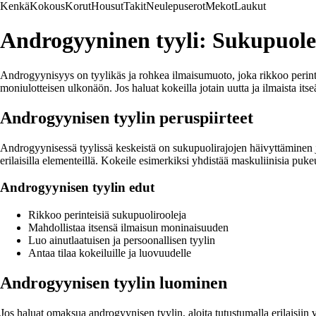
Kenkä
Kokous
Korut
Housut
Takit
Neulepuserot
Mekot
Laukut
Androgyyninen tyyli: Sukupuol
Androgyynisyys on tyylikäs ja rohkea ilmaisumuoto, joka rikkoo perintei
moniulotteisen ulkonäön. Jos haluat kokeilla jotain uutta ja ilmaista its
Androgyynisen tyylin peruspiirteet
Androgyynisessä tyylissä keskeistä on sukupuolirajojen häivyttäminen ja
erilaisilla elementeillä. Kokeile esimerkiksi yhdistää maskuliinisia puk
Androgyynisen tyylin edut
Rikkoo perinteisiä sukupuolirooleja
Mahdollistaa itsensä ilmaisun moninaisuuden
Luo ainutlaatuisen ja persoonallisen tyylin
Antaa tilaa kokeiluille ja luovuudelle
Androgyynisen tyylin luominen
Jos haluat omaksua androgyynisen tyylin, aloita tutustumalla erilaisiin v