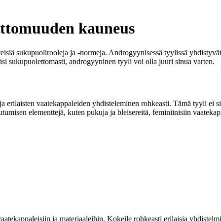
ettomuuden kauneus
siä sukupuolirooleja ja -normeja. Androgyynisessä tyylissä yhdistyvät ma
eäsi sukupuolettomasti, androgyyninen tyyli voi olla juuri sinua varten.
 erilaisten vaatekappaleiden yhdisteleminen rohkeasti. Tämä tyyli ei sid
eutumisen elementtejä, kuten pukuja ja bleisereitä, feminiinisiin vaateka
aatekappaleisiin ja materiaaleihin. Kokeile rohkeasti erilaisia yhdistelm