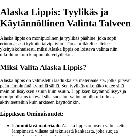
Alaska Lippis: Tyylikäs ja
Käytännöllinen Valinta Talveen
Alaska lippis on monipuolinen ja tyylikäs päähine, joka sopii
erinomaisesti kylmiin talvipäiviin. Tämä artikkeli esittelee
yksityiskohtaisesti, miksi Alaska lippis on loistava valinta niin
ulkoiluun kuin kaupunkikävelyillekin.
Miksi Valita Alaska Lippis?
Alaska lippis on valmistettu laadukkaista materiaaleista, jotka pitävät
pään lämpimänä kylmillä säillä. Sen tyylikäs ulkonäkö tekee siitä
mainion lisäyksen asuun kuin asuun. Lippiksen käytännöllisyys ja
monipuolisuus tekevät siitä suositun valinnan niin ulkoilma-
aktiviteetteihin kuin arkiseen käyttöönkin.
Lippiksen Ominaisuudet:
Lämmittävä materiaali:
Alaska lippis on usein valmistettu
lämpimästä villasta tai teknisestä kankaasta, joka suojaa