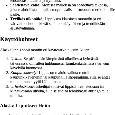
tehokkaasti tuulelta ja kylmältä.
Säädettävä koko:
Monissa malleissa on säädettävä takaosa,
joka mahdollistaa lippiksen optimaalisen istuvuuden erikokoisille
päille.
Tyylikäs ulkonäkö:
Lippiksen klassinen muotoilu ja eri
värivaihtoehdot tekevät siitä monikäyttöisen ja trendikkään
asustevalinnan.
Käyttökohteet
Alaska lippis sopii moniin eri käyttötarkoituksiin, kuten:
Ulkoilu:
Se pitää pään lämpimänä ulkoillessa kylmässä
talvisäässä, olit sitten hiihtämässä, lumikenkäilemässä tai vain
kävelyllä luonnossa.
Kaupunkikävelyt:
Lippis on mainio valinta rentoihin
kaupunkikävelyihin tai kaupungilla shoppailuun, sillä se antaa
rennon mutta tyylikkään ilmeen.
Urheilu:
Monet urheilijat suosivat lippistä treenatessaan tai
kilpaillessaan ulkona, sillä se suojaa tehokkaasti auringolta ja
tuulelta.
Alaska Lippiksen Hoito