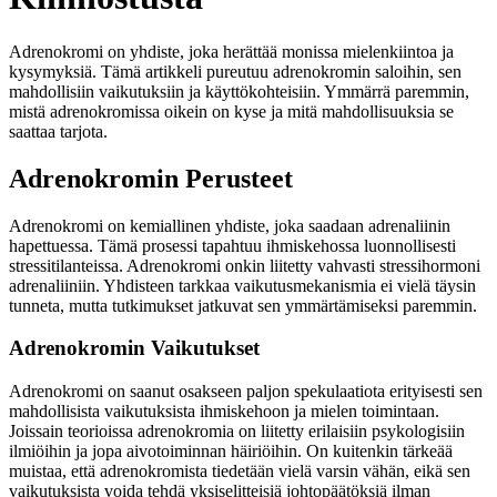
Adrenokromi on yhdiste, joka herättää monissa mielenkiintoa ja
kysymyksiä. Tämä artikkeli pureutuu adrenokromin saloihin, sen
mahdollisiin vaikutuksiin ja käyttökohteisiin. Ymmärrä paremmin,
mistä adrenokromissa oikein on kyse ja mitä mahdollisuuksia se
saattaa tarjota.
Adrenokromin Perusteet
Adrenokromi on kemiallinen yhdiste, joka saadaan adrenaliinin
hapettuessa. Tämä prosessi tapahtuu ihmiskehossa luonnollisesti
stressitilanteissa. Adrenokromi onkin liitetty vahvasti stressihormoni
adrenaliiniin. Yhdisteen tarkkaa vaikutusmekanismia ei vielä täysin
tunneta, mutta tutkimukset jatkuvat sen ymmärtämiseksi paremmin.
Adrenokromin Vaikutukset
Adrenokromi on saanut osakseen paljon spekulaatiota erityisesti sen
mahdollisista vaikutuksista ihmiskehoon ja mielen toimintaan.
Joissain teorioissa adrenokromia on liitetty erilaisiin psykologisiin
ilmiöihin ja jopa aivotoiminnan häiriöihin. On kuitenkin tärkeää
muistaa, että adrenokromista tiedetään vielä varsin vähän, eikä sen
vaikutuksista voida tehdä yksiselitteisiä johtopäätöksiä ilman