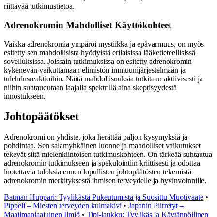
riittävää tutkimustietoa.
Adrenokromin Mahdolliset Käyttökohteet
Vaikka adrenokromia ympäröi mystiikka ja epävarmuus, on myös
esitetty sen mahdollisista hyödyistä erilaisissa lääketieteellisissä
sovelluksissa. Joissain tutkimuksissa on esitetty adrenokromin
kykenevän vaikuttamaan elimistön immuunijärjestelmään ja
tulehdusreaktioihin. Näitä mahdollisuuksia tutkitaan aktiivisesti ja
niihin suhtaudutaan laajalla spektrillä aina skeptisyydestä
innostukseen.
Johtopäätökset
Adrenokromi on yhdiste, joka herättää paljon kysymyksiä ja
pohdintaa. Sen salamyhkäinen luonne ja mahdolliset vaikutukset
tekevät siitä mielenkiintoisen tutkimuskohteen. On tärkeää suhtautua
adrenokromin tutkimukseen ja spekulointiin kriittisesti ja odottaa
luotettavia tuloksia ennen lopullisten johtopäätösten tekemistä
adrenokromin merkityksestä ihmisen terveydelle ja hyvinvoinnille.
Batman Huppari: Tyylikästä Pukeutumista ja Suosittu Muotivaate
•
Pippeli – Miesten terveyden kulmakivi
•
Japanin Piirretyt –
Maailmanlaajuinen Ilmiö
•
Tipi-laukku: Tyylikäs ja Käytännöllinen