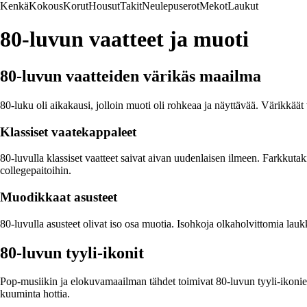
Kenkä
Kokous
Korut
Housut
Takit
Neulepuserot
Mekot
Laukut
80-luvun vaatteet ja muoti
80-luvun vaatteiden värikäs maailma
80-luku oli aikakausi, jolloin muoti oli rohkeaa ja näyttävää. Värikkäät 
Klassiset vaatekappaleet
80-luvulla klassiset vaatteet saivat aivan uudenlaisen ilmeen. Farkkutakit 
collegepaitoihin.
Muodikkaat asusteet
80-luvulla asusteet olivat iso osa muotia. Isohkoja olkaholvittomia lauk
80-luvun tyyli-ikonit
Pop-musiikin ja elokuvamaailman tähdet toimivat 80-luvun tyyli-ikonien
kuuminta hottia.