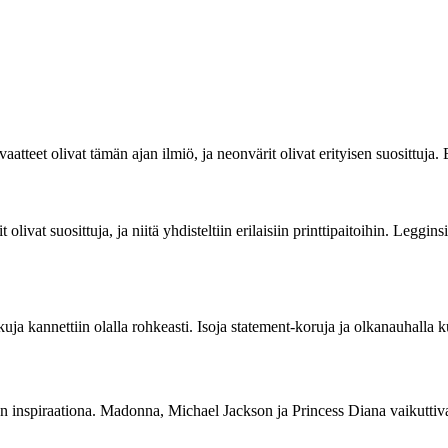
vaatteet olivat tämän ajan ilmiö, ja neonvärit olivat erityisen suosittuja
olivat suosittuja, ja niitä yhdisteltiin erilaisiin printtipaitoihin. Leggin
kuja kannettiin olalla rohkeasti. Isoja statement-koruja ja olkanauhalla 
 inspiraationa. Madonna, Michael Jackson ja Princess Diana vaikuttivat