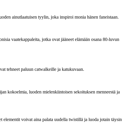
luoden ainutlaatuisen tyylin, joka inspiroi monia hänen faneistaan.
ikonisia vaatekappaleita, jotka ovat jääneet elämään osana 80-luvun
vat tehneet paluun catwalkeille ja katukuvaan.
lijan kokoelmia, luoden mielenkiintoisen sekoituksen menneestä ja
elementit voivat aina palata uudella twistillä ja luoda jotain täysin