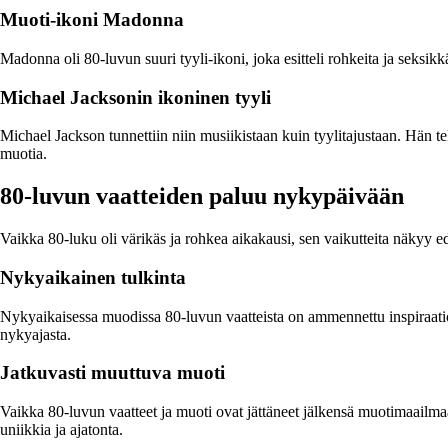
Muoti-ikoni Madonna
Madonna oli 80-luvun suuri tyyli-ikoni, joka esitteli rohkeita ja seksikk
Michael Jacksonin ikoninen tyyli
Michael Jackson tunnettiin niin musiikistaan kuin tyylitajustaan. Hän tek
muotia.
80-luvun vaatteiden paluu nykypäivään
Vaikka 80-luku oli värikäs ja rohkea aikakausi, sen vaikutteita näkyy 
Nykyaikainen tulkinta
Nykyaikaisessa muodissa 80-luvun vaatteista on ammennettu inspiraatiot
nykyajasta.
Jatkuvasti muuttuva muoti
Vaikka 80-luvun vaatteet ja muoti ovat jättäneet jälkensä muotimaailmaan
uniikkia ja ajatonta.