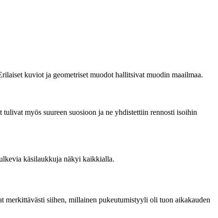
. Erilaiset kuviot ja geometriset muodot hallitsivat muodin maailmaa.
sit tulivat myös suureen suosioon ja ne yhdistettiin rennosti isoihin
kulkevia käsilaukkuja näkyi kaikkialla.
 merkittävästi siihen, millainen pukeutumistyyli oli tuon aikakauden