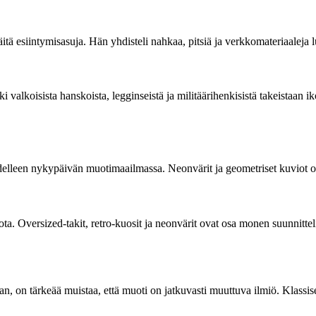
äitä esiintymisasuja. Hän yhdisteli nahkaa, pitsiä ja verkkomateriaaleja 
i valkoisista hanskoista, legginseistä ja militäärihenkisistä takeistaan 
edelleen nykypäivän muotimaailmassa. Neonvärit ja geometriset kuviot o
a. Oversized-takit, retro-kuosit ja neonvärit ovat osa monen suunnitte
, on tärkeää muistaa, että muoti on jatkuvasti muuttuva ilmiö. Klassiset 