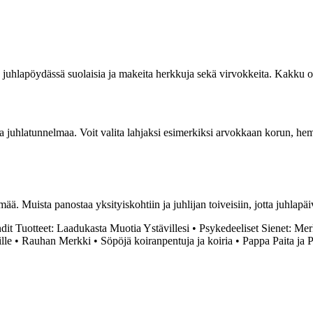
juhlapöydässä suolaisia ja makeita herkkuja sekä virvokkeita. Kakku on t
 osa juhlatunnelmaa. Voit valita lahjaksi esimerkiksi arvokkaan korun, 
ä. Muista panostaa yksityiskohtiin ja juhlijan toiveisiin, jotta juhlapäiv
dit Tuotteet: Laadukasta Muotia Ystävillesi
•
Psykedeeliset Sienet: Mer
lle
•
Rauhan Merkki
•
Söpöjä koiranpentuja ja koiria
•
Pappa Paita ja 