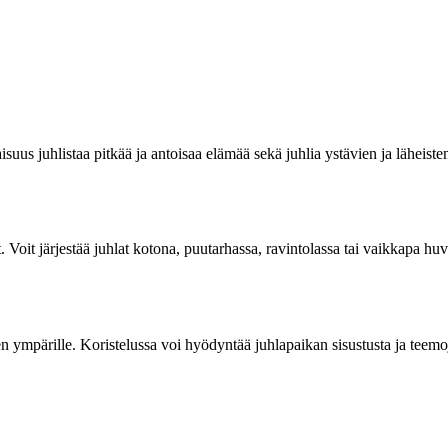
uus juhlistaa pitkää ja antoisaa elämää sekä juhlia ystävien ja läheisten
oit järjestää juhlat kotona, puutarhassa, ravintolassa tai vaikkapa huvil
en ympärille. Koristelussa voi hyödyntää juhlapaikan sisustusta ja teemo