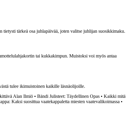
ietysti tärkeä osa juhlapäivää, joten valitse juhlijan suosikkimaku.
hemmottelulahjakortin tai kukkakimpun. Muistoksi voi myös antaa
ästä tulee ikimuistoinen kaikille läsnäolijoille.
kittävä Alan Ilmiö
•
Bändi Julisteet: Täydellinen Opas
•
Kaikki mitä
Pappa: Kaksi suosittua vaatekappaletta miesten vaatevalikoimassa
•