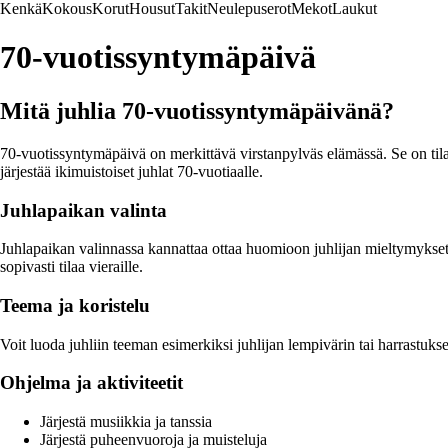
Kenkä
Kokous
Korut
Housut
Takit
Neulepuserot
Mekot
Laukut
70-vuotissyntymäpäivä
Mitä juhlia 70-vuotissyntymäpäivänä?
70-vuotissyntymäpäivä on merkittävä virstanpylväs elämässä. Se on tilais
järjestää ikimuistoiset juhlat 70-vuotiaalle.
Juhlapaikan valinta
Juhlapaikan valinnassa kannattaa ottaa huomioon juhlijan mieltymykset. V
sopivasti tilaa vieraille.
Teema ja koristelu
Voit luoda juhliin teeman esimerkiksi juhlijan lempivärin tai harrastuks
Ohjelma ja aktiviteetit
Järjestä musiikkia ja tanssia
Järjestä puheenvuoroja ja muisteluja