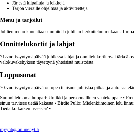
Järjestä kilpailuja ja leikkejä
Tarjoa vieraille ohjelmaa ja aktiviteetteja
Menu ja tarjoilut
Juhlien menu kannattaa suunnitella juhlijan herkuttelun mukaan. Tarjoa 
Onnittelukortit ja lahjat
71-vuotissyntymäpäivää juhliessa lahjat ja onnittelukortit ovat tärkeä
valokuvakehyksen täytettynä yhteisistä muistoista.
Loppusanat
70-vuotissyntymäpäivä on upea tilaisuus juhlistaa pitkää ja antoisaa elämä
Suunnittele oma huppari: Uniikki ja persoonallinen vaatekappale
•
Fren
sinun tarvitsee tietää kakasta
•
Birdie Pullo: Mielenkiintoinen lelu linnui
Tiedätkö kaiken tisseistä?
•
myynti@onlinenyt.fi