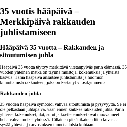
35 vuotis hääpäivä –
Merkkipäivä rakkauden
juhlistamiseen
Hääpäivä 35 vuotta – Rakkauden ja
sitoutumisen juhla
Hääpäivä 35 vuotta täyttyy merkittävä virstanpylväs parin elämässä. 35
vuoden yhteinen matka on täynnä muistoja, kokemuksia ja yhteistä
kasvua. Tämä hääpäivä ansaitsee juhlistamista ja huomion
kiinnittämistä rakkauteen, joka on kestänyt vuosikymmeniä.
Rakkauden juhla
35 vuoden hääpäivä symboloi vahvaa sitoutumista ja pysyvyyttä. Se ei
ole pelkästään juhlapäivä, vaan ennen kaikkea rakkauden juhla. Parin
yhteiset kokemukset, ilot, surut ja koettelemukset ovat muovanneet
heitä vahvemmiksi yhdessä. Tällainen pitkäaikainen liitto kuvastaa
syvää yhteyttä ja arvostuksen tunnetta toista kohtaan.