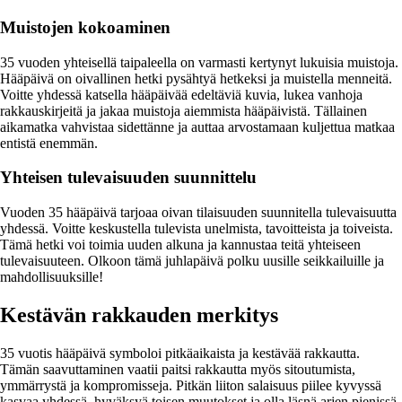
Muistojen kokoaminen
35 vuoden yhteisellä taipaleella on varmasti kertynyt lukuisia muistoja.
Hääpäivä on oivallinen hetki pysähtyä hetkeksi ja muistella menneitä.
Voitte yhdessä katsella hääpäivää edeltäviä kuvia, lukea vanhoja
rakkauskirjeitä ja jakaa muistoja aiemmista hääpäivistä. Tällainen
aikamatka vahvistaa sidettänne ja auttaa arvostamaan kuljettua matkaa
entistä enemmän.
Yhteisen tulevaisuuden suunnittelu
Vuoden 35 hääpäivä tarjoaa oivan tilaisuuden suunnitella tulevaisuutta
yhdessä. Voitte keskustella tulevista unelmista, tavoitteista ja toiveista.
Tämä hetki voi toimia uuden alkuna ja kannustaa teitä yhteiseen
tulevaisuuteen. Olkoon tämä juhlapäivä polku uusille seikkailuille ja
mahdollisuuksille!
Kestävän rakkauden merkitys
35 vuotis hääpäivä symboloi pitkäaikaista ja kestävää rakkautta.
Tämän saavuttaminen vaatii paitsi rakkautta myös sitoutumista,
ymmärrystä ja kompromisseja. Pitkän liiton salaisuus piilee kyvyssä
kasvaa yhdessä, hyväksyä toisen muutokset ja olla läsnä arjen pienissä