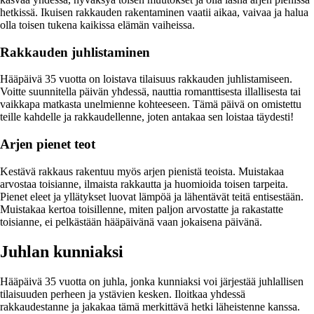
hetkissä. Ikuisen rakkauden rakentaminen vaatii aikaa, vaivaa ja halua
olla toisen tukena kaikissa elämän vaiheissa.
Rakkauden juhlistaminen
Hääpäivä 35 vuotta on loistava tilaisuus rakkauden juhlistamiseen.
Voitte suunnitella päivän yhdessä, nauttia romanttisesta illallisesta tai
vaikkapa matkasta unelmienne kohteeseen. Tämä päivä on omistettu
teille kahdelle ja rakkaudellenne, joten antakaa sen loistaa täydesti!
Arjen pienet teot
Kestävä rakkaus rakentuu myös arjen pienistä teoista. Muistakaa
arvostaa toisianne, ilmaista rakkautta ja huomioida toisen tarpeita.
Pienet eleet ja yllätykset luovat lämpöä ja lähentävät teitä entisestään.
Muistakaa kertoa toisillenne, miten paljon arvostatte ja rakastatte
toisianne, ei pelkästään hääpäivänä vaan jokaisena päivänä.
Juhlan kunniaksi
Hääpäivä 35 vuotta on juhla, jonka kunniaksi voi järjestää juhlallisen
tilaisuuden perheen ja ystävien kesken. Iloitkaa yhdessä
rakkaudestanne ja jakakaa tämä merkittävä hetki läheistenne kanssa.