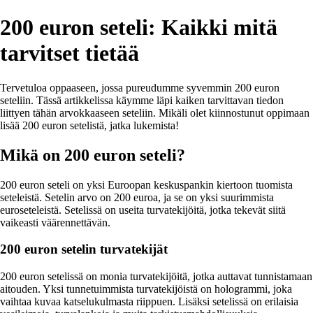
200 euron seteli: Kaikki mitä
tarvitset tietää
Tervetuloa oppaaseen, jossa pureudumme syvemmin 200 euron
seteliin. Tässä artikkelissa käymme läpi kaiken tarvittavan tiedon
liittyen tähän arvokkaaseen seteliin. Mikäli olet kiinnostunut oppimaan
lisää 200 euron setelistä, jatka lukemista!
Mikä on 200 euron seteli?
200 euron seteli on yksi Euroopan keskuspankin kiertoon tuomista
seteleistä. Setelin arvo on 200 euroa, ja se on yksi suurimmista
euroseteleistä. Setelissä on useita turvatekijöitä, jotka tekevät siitä
vaikeasti väärennettävän.
200 euron setelin turvatekijät
200 euron setelissä on monia turvatekijöitä, jotka auttavat tunnistamaan
aitouden. Yksi tunnetuimmista turvatekijöistä on hologrammi, joka
vaihtaa kuvaa katselukulmasta riippuen. Lisäksi setelissä on erilaisia