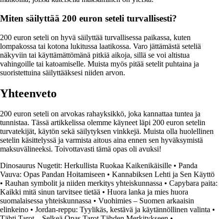
Miten säilyttää 200 euron seteli turvallisesti?
200 euron seteli on hyvä säilyttää turvallisessa paikassa, kuten
lompakossa tai kotona lukitussa laatikossa. Varo jättämästä seteliä
näkyviin tai käyttämättömänä pitkiä aikoja, sillä se voi altistua
vahingoille tai katoamiselle. Muista myös pitää setelit puhtaina ja
suoristettuina säilyttääksesi niiden arvon.
Yhteenveto
200 euron seteli on arvokas rahayksikkö, joka kannattaa tuntea ja
tunnistaa. Tässä artikkelissa olemme käyneet läpi 200 euron setelin
turvatekijät, käytön sekä säilytyksen vinkkejä. Muista olla huolellinen
setelin käsittelyssä ja varmista aitous aina ennen sen hyväksymistä
maksuvälineeksi. Toivottavasti tämä opas oli avuksi!
Dinosaurus Nugetit: Herkullista Ruokaa Kaikenikäisille
•
Panda
Vauva: Opas Pandan Hoitamiseen
•
Kannabiksen Lehti ja Sen Käyttö
•
Rauhan symbolit ja niiden merkitys yhteiskunnassa
•
Capybara paita:
Kaikki mitä sinun tarvitsee tietää
•
Huora lanka ja mies huora
suomalaisessa yhteiskunnassa
•
Vuohimies – Suomen arkaaisin
elinkeino
•
Jordan-reppu: Tyylikäs, kestävä ja käytännöllinen valinta
•
Tähti Tarot – Selkeä Opas Tarot Tähden Merkitykseen
•