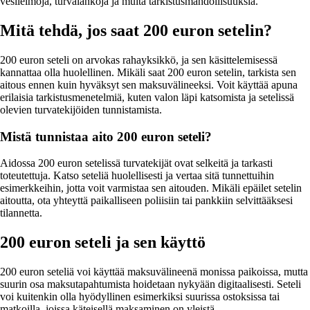
vesileimoja, turvalankoja ja muita tarkistusmahdollisuuksia.
Mitä tehdä, jos saat 200 euron setelin?
200 euron seteli on arvokas rahayksikkö, ja sen käsittelemisessä
kannattaa olla huolellinen. Mikäli saat 200 euron setelin, tarkista sen
aitous ennen kuin hyväksyt sen maksuvälineeksi. Voit käyttää apuna
erilaisia tarkistusmenetelmiä, kuten valon läpi katsomista ja setelissä
olevien turvatekijöiden tunnistamista.
Mistä tunnistaa aito 200 euron seteli?
Aidossa 200 euron setelissä turvatekijät ovat selkeitä ja tarkasti
toteutettuja. Katso seteliä huolellisesti ja vertaa sitä tunnettuihin
esimerkkeihin, jotta voit varmistaa sen aitouden. Mikäli epäilet setelin
aitoutta, ota yhteyttä paikalliseen poliisiin tai pankkiin selvittääksesi
tilannetta.
200 euron seteli ja sen käyttö
200 euron seteliä voi käyttää maksuvälineenä monissa paikoissa, mutta
suurin osa maksutapahtumista hoidetaan nykyään digitaalisesti. Seteli
voi kuitenkin olla hyödyllinen esimerkiksi suurissa ostoksissa tai
matkoilla, joissa käteisellä maksaminen on yleistä.