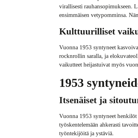
virallisesti rauhansopimukseen. L
ensimmäisen vetypomminsa. Nämä t
Kulttuurilliset vaik
Vuonna 1953 syntyneet kasvoivat a
rocknrollin saralla, ja elokuvateo
vaikutteet heijastuivat myös vuo
1953 syntyneid
Itsenäiset ja sitout
Vuonna 1953 syntyneet henkilöt tu
työskentelemään ahkerasti tavoitt
työntekijöitä ja ystäviä.