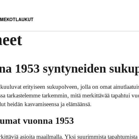
MEKOT
LAUKUT
neet
na 1953 syntyneiden suku
uuluvat erityiseen sukupolveen, jolla on omat ainutlaatu
lissa tarkastelemme tarkemmin, mitä merkittävää tapahtui 
ollut heidän kasvamiseensa ja elämäänsä.
htumat vuonna 1953
ttäviä asioita maailmalla. Yksi suurimmista tapahtumista o