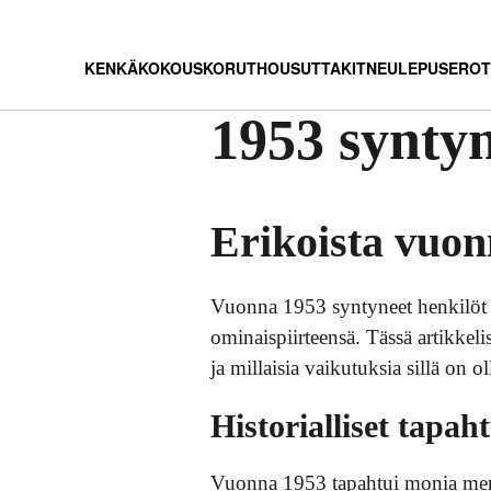
KENKÄ
KOKOUS
KORUT
HOUSUT
TAKIT
NEULEPUSEROT
1953 synty
Erikoista vuon
Vuonna 1953 syntyneet henkilöt k
ominaispiirteensä. Tässä artikke
ja millaisia vaikutuksia sillä on 
Historialliset tapa
Vuonna 1953 tapahtui monia merki