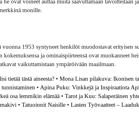
la he ovat voineet auttaa muita saavuttamaan tavoitteitaan 
imerkkinä monille.
ä vuonna 1953 syntyneet henkilöt muodostavat erityisen s
kokemuksensa ja ominaispiirteensä ovat muokanneet heistä 
a jatkavat vaikuttamistaan ympäröivään maailmaan.
i tietää tästä aineesta?
•
Mona Lisan pilakuva: Ikonisen ta
en tunnistaminen
•
Apina Puku: Vinkkejä ja Inspiraatiota A
rkeä osa lemmikin elämää
•
Tarot ja Kuu: Salaperäinen yht
lmakivi
•
Tatuoinnit Naisille
•
Lasten Työvaatteet – Laadukas