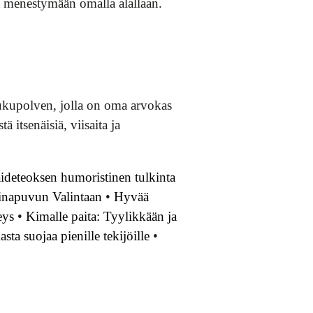
ja menestymään omalla alallaan.
ukupolven, jolla on oma arvokas
itsenäisiä, viisaita ja
ideteoksen humoristinen tulkinta
pinapuvun Valintaan
•
Hyvää
eys
•
Kimalle paita: Tyylikkään ja
ta suojaa pienille tekijöille
•