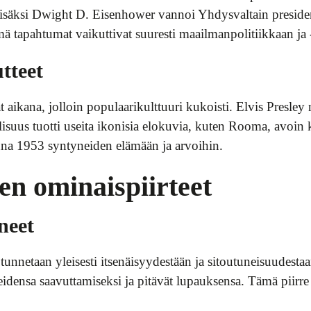
isäksi Dwight D. Eisenhower vannoi Yhdysvaltain presidenti
apahtumat vaikuttivat suuresti maailmanpolitiikkaan ja -t
utteet
ikana, jolloin populaarikulttuuri kukoisti. Elvis Presley 
llisuus tuotti useita ikonisia elokuvia, kuten Rooma, avoin
nna 1953 syntyneiden elämään ja arvoihin.
en ominaispiirteet
uneet
nnetaan yleisesti itsenäisyydestään ja sitoutuneisuudestaa
eidensa saavuttamiseksi ja pitävät lupauksensa. Tämä piirre 