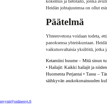
kokemus ja tietotaito, jonka avul
Heidän johtajuutensa on ollut es
Päätelmä
Yhteenvetona voidaan todeta, ett
panoksensa yhteiskuntaan. Heidän 
vaikutusvaltaisia yksilöitä, jotk
Ketamiini huume – Mitä sinun tulis
•
Hailajit: Kaikki hailajit ja niid
Huomenta Perjantai
•
Tassu – Tä
säihkyvän asukokonaisuuden ku
myynti@onlinenyt.fi