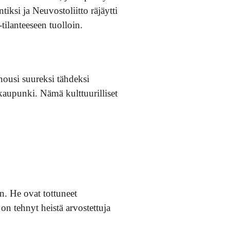
ksi ja Neuvostoliitto räjäytti
ilanteeseen tuolloin.
nousi suureksi tähdeksi
 kaupunki. Nämä kulttuurilliset
n. He ovat tottuneet
on tehnyt heistä arvostettuja