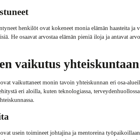
stuneet
yneet henkilöt ovat kokeneet monia elämän haasteita ja voi
siä. He osaavat arvostaa elämän pieniä iloja ja antavat ar
en vaikutus yhteiskuntaan
vat vaikuttaneet monin tavoin yhteiskunnan eri osa-alueil
hitystä eri aloilla, kuten teknologiassa, terveydenhuolloss
hteiskunnassa.
ita
at usein toimineet johtajina ja mentoreina työpaikoillaan 