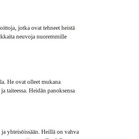
ttoja, jotka ovat tehneet heistä
vokkaita neuvoja nuoremmille
la. He ovat olleet mukana
a ja taiteessa. Heidän panoksensa
ja yhteisöissään. Heillä on vahva