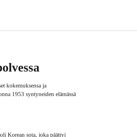
polvessa
iset kokemuksensa ja
vuonna 1953 syntyneiden elämässä
li Korean sota, joka päättyi