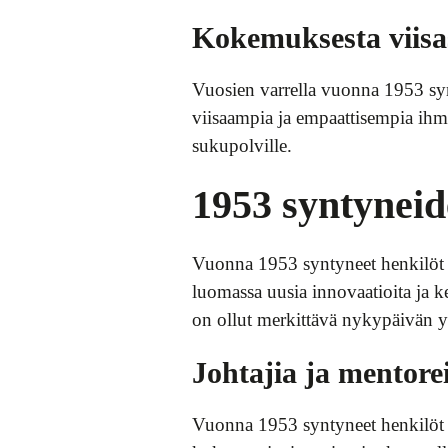
Kokemuksesta viisa
Vuosien varrella vuonna 1953 synt
viisaampia ja empaattisempia ihmi
sukupolville.
1953 syntyneid
Vuonna 1953 syntyneet henkilöt o
luomassa uusia innovaatioita ja ke
on ollut merkittävä nykypäivän y
Johtajia ja mentore
Vuonna 1953 syntyneet henkilöt ov