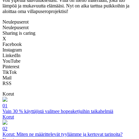
voit ylpeillä saavutuksestasi. Villa on hieno materiaali, joka tuo
lämpöä ja mukavuutta elämääsi. Nyt on aika tarttua puikkoihin ja
aloittaa oma villapuseroprojektisi!
Neulepuserot
Neulepuserot
Sharing is caring
X
Facebook
Instagram
LinkedIn
YouTube
Pinterest
TikTok
Mail
RSS
Korut
01
Vain 30 % käyttäjistä valitsee hopeaketjuihin taikahelmiä
Korut
02
Korut: Miten ne määrittelevät tyyliämme ja kertovat tarinoita?