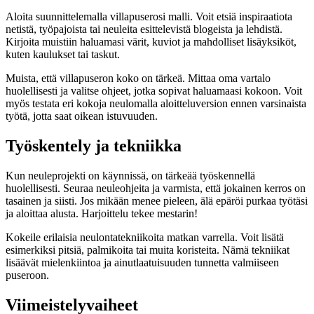
Aloita suunnittelemalla villapuserosi malli. Voit etsiä inspiraatiota
netistä, työpajoista tai neuleita esittelevistä blogeista ja lehdistä.
Kirjoita muistiin haluamasi värit, kuviot ja mahdolliset lisäyksiköt,
kuten kaulukset tai taskut.
Muista, että villapuseron koko on tärkeä. Mittaa oma vartalo
huolellisesti ja valitse ohjeet, jotka sopivat haluamaasi kokoon. Voit
myös testata eri kokoja neulomalla aloitteluversion ennen varsinaista
työtä, jotta saat oikean istuvuuden.
Työskentely ja tekniikka
Kun neuleprojekti on käynnissä, on tärkeää työskennellä
huolellisesti. Seuraa neuleohjeita ja varmista, että jokainen kerros on
tasainen ja siisti. Jos mikään menee pieleen, älä epäröi purkaa työtäsi
ja aloittaa alusta. Harjoittelu tekee mestarin!
Kokeile erilaisia neulontatekniikoita matkan varrella. Voit lisätä
esimerkiksi pitsiä, palmikoita tai muita koristeita. Nämä tekniikat
lisäävät mielenkiintoa ja ainutlaatuisuuden tunnetta valmiiseen
puseroon.
Viimeistelyvaiheet