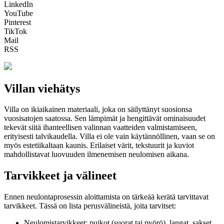
LinkedIn
YouTube
Pinterest
TikTok
Mail
RSS
Villan viehätys
Villa on ikiaikainen materiaali, joka on säilyttänyt suosionsa
vuosisatojen saatossa. Sen lämpimät ja hengittävät ominaisuudet
tekevät siitä ihanteellisen valinnan vaatteiden valmistamiseen,
erityisesti talvikaudella. Villa ei ole vain käytännöllinen, vaan se on
myös estetiikaltaan kaunis. Erilaiset värit, tekstuurit ja kuviot
mahdollistavat luovuuden ilmenemisen neulomisen aikana.
Tarvikkeet ja välineet
Ennen neulontaprosessin aloittamista on tärkeää kerätä tarvittavat
tarvikkeet. Tässä on lista perusvälineistä, joita tarvitset:
Neulomistarvikkeet: puikot (suorat tai pyörö), langat, sakset,