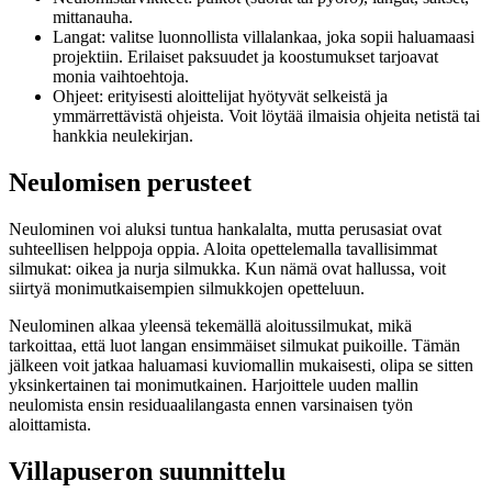
mittanauha.
Langat: valitse luonnollista villalankaa, joka sopii haluamaasi
projektiin. Erilaiset paksuudet ja koostumukset tarjoavat
monia vaihtoehtoja.
Ohjeet: erityisesti aloittelijat hyötyvät selkeistä ja
ymmärrettävistä ohjeista. Voit löytää ilmaisia ohjeita netistä tai
hankkia neulekirjan.
Neulomisen perusteet
Neulominen voi aluksi tuntua hankalalta, mutta perusasiat ovat
suhteellisen helppoja oppia. Aloita opettelemalla tavallisimmat
silmukat: oikea ja nurja silmukka. Kun nämä ovat hallussa, voit
siirtyä monimutkaisempien silmukkojen opetteluun.
Neulominen alkaa yleensä tekemällä aloitussilmukat, mikä
tarkoittaa, että luot langan ensimmäiset silmukat puikoille. Tämän
jälkeen voit jatkaa haluamasi kuviomallin mukaisesti, olipa se sitten
yksinkertainen tai monimutkainen. Harjoittele uuden mallin
neulomista ensin residuaalilangasta ennen varsinaisen työn
aloittamista.
Villapuseron suunnittelu