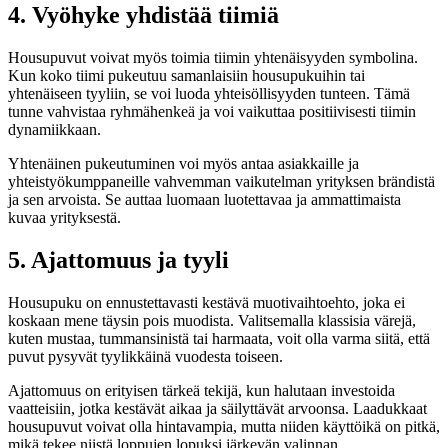
4. Vyöhyke yhdistää tiimiä
Housupuvut voivat myös toimia tiimin yhtenäisyyden symbolina.
Kun koko tiimi pukeutuu samanlaisiin housupukuihin tai
yhtenäiseen tyyliin, se voi luoda yhteisöllisyyden tunteen. Tämä
tunne vahvistaa ryhmähenkeä ja voi vaikuttaa positiivisesti tiimin
dynamiikkaan.
Yhtenäinen pukeutuminen voi myös antaa asiakkaille ja
yhteistyökumppaneille vahvemman vaikutelman yrityksen brändistä
ja sen arvoista. Se auttaa luomaan luotettavaa ja ammattimaista
kuvaa yrityksestä.
5. Ajattomuus ja tyyli
Housupuku on ennustettavasti kestävä muotivaihtoehto, joka ei
koskaan mene täysin pois muodista. Valitsemalla klassisia värejä,
kuten mustaa, tummansinistä tai harmaata, voit olla varma siitä, että
puvut pysyvät tyylikkäinä vuodesta toiseen.
Ajattomuus on erityisen tärkeä tekijä, kun halutaan investoida
vaatteisiin, jotka kestävät aikaa ja säilyttävät arvoonsa. Laadukkaat
housupuvut voivat olla hintavampia, mutta niiden käyttöikä on pitkä,
mikä tekee niistä loppujen lopuksi järkevän valinnan.