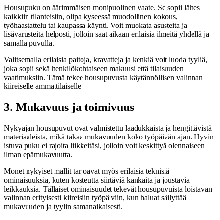
Housupuku on äärimmäisen monipuolinen vaate. Se sopii lähes
kaikkiin tilanteisiin, olipa kyseessä muodollinen kokous,
työhaastattelu tai kaupassa käynti. Voit muokata asusteita ja
lisävarusteita helposti, jolloin saat aikaan erilaisia ilmeitä yhdellä ja
samalla puvulla.
Valitsemalla erilaisia paitoja, kravatteja ja kenkiä voit luoda tyyliä,
joka sopii sekä henkilökohtaiseen makuusi että tilaisuuden
vaatimuksiin. Tämä tekee housupuvusta käytännöllisen valinnan
kiireiselle ammattilaiselle.
3. Mukavuus ja toimivuus
Nykyajan housupuvut ovat valmistettu laadukkaista ja hengittävistä
materiaaleista, mikä takaa mukavuuden koko työpäivän ajan. Hyvin
istuva puku ei rajoita liikkeitäsi, jolloin voit keskittyä olennaiseen
ilman epämukavuutta.
Monet nykyiset mallit tarjoavat myös erilaisia teknisiä
ominaisuuksia, kuten kosteutta siirtäviä kankaita ja joustavia
leikkauksia. Tällaiset ominaisuudet tekevät housupuvuista loistavan
valinnan erityisesti kiireisiin työpäiviin, kun haluat säilyttää
mukavuuden ja tyylin samanaikaisesti.