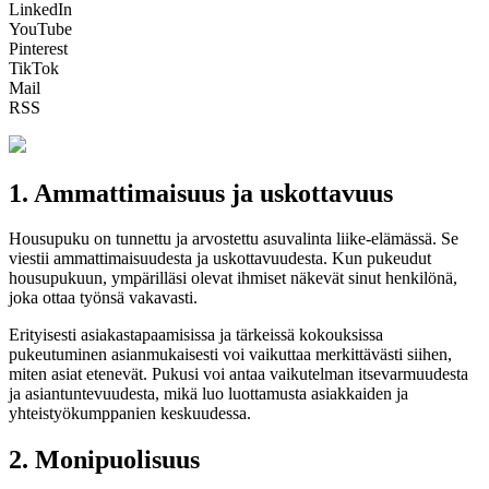
LinkedIn
YouTube
Pinterest
TikTok
Mail
RSS
1. Ammattimaisuus ja uskottavuus
Housupuku on tunnettu ja arvostettu asuvalinta liike-elämässä. Se
viestii ammattimaisuudesta ja uskottavuudesta. Kun pukeudut
housupukuun, ympärilläsi olevat ihmiset näkevät sinut henkilönä,
joka ottaa työnsä vakavasti.
Erityisesti asiakastapaamisissa ja tärkeissä kokouksissa
pukeutuminen asianmukaisesti voi vaikuttaa merkittävästi siihen,
miten asiat etenevät. Pukusi voi antaa vaikutelman itsevarmuudesta
ja asiantuntevuudesta, mikä luo luottamusta asiakkaiden ja
yhteistyökumppanien keskuudessa.
2. Monipuolisuus