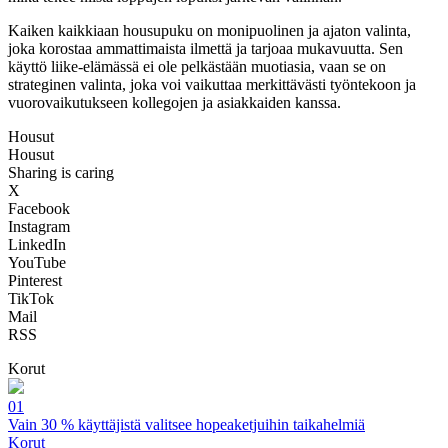
Kaiken kaikkiaan housupuku on monipuolinen ja ajaton valinta,
joka korostaa ammattimaista ilmettä ja tarjoaa mukavuutta. Sen
käyttö liike-elämässä ei ole pelkästään muotiasia, vaan se on
strateginen valinta, joka voi vaikuttaa merkittävästi työntekoon ja
vuorovaikutukseen kollegojen ja asiakkaiden kanssa.
Housut
Housut
Sharing is caring
X
Facebook
Instagram
LinkedIn
YouTube
Pinterest
TikTok
Mail
RSS
Korut
01
Vain 30 % käyttäjistä valitsee hopeaketjuihin taikahelmiä
Korut