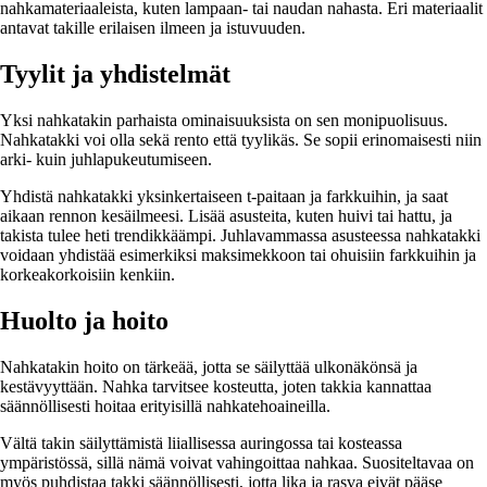
nahkamateriaaleista, kuten lampaan- tai naudan nahasta. Eri materiaalit
antavat takille erilaisen ilmeen ja istuvuuden.
Tyylit ja yhdistelmät
Yksi nahkatakin parhaista ominaisuuksista on sen monipuolisuus.
Nahkatakki voi olla sekä rento että tyylikäs. Se sopii erinomaisesti niin
arki- kuin juhlapukeutumiseen.
Yhdistä nahkatakki yksinkertaiseen t-paitaan ja farkkuihin, ja saat
aikaan rennon kesäilmeesi. Lisää asusteita, kuten huivi tai hattu, ja
takista tulee heti trendikkäämpi. Juhlavammassa asusteessa nahkatakki
voidaan yhdistää esimerkiksi maksimekkoon tai ohuisiin farkkuihin ja
korkeakorkoisiin kenkiin.
Huolto ja hoito
Nahkatakin hoito on tärkeää, jotta se säilyttää ulkonäkönsä ja
kestävyyttään. Nahka tarvitsee kosteutta, joten takkia kannattaa
säännöllisesti hoitaa erityisillä nahkatehoaineilla.
Vältä takin säilyttämistä liiallisessa auringossa tai kosteassa
ympäristössä, sillä nämä voivat vahingoittaa nahkaa. Suositeltavaa on
myös puhdistaa takki säännöllisesti, jotta lika ja rasva eivät pääse