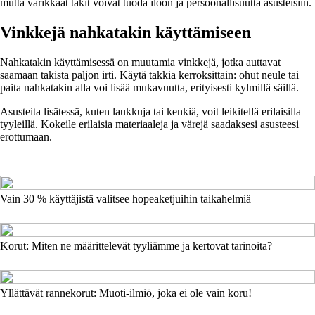
mutta värikkäät takit voivat tuoda iloon ja persoonallisuutta asusteisiin.
Vinkkejä nahkatakin käyttämiseen
Nahkatakin käyttämisessä on muutamia vinkkejä, jotka auttavat
saamaan takista paljon irti. Käytä takkia kerroksittain: ohut neule tai
paita nahkatakin alla voi lisää mukavuutta, erityisesti kylmillä säillä.
Asusteita lisätessä, kuten laukkuja tai kenkiä, voit leikitellä erilaisilla
tyyleillä. Kokeile erilaisia materiaaleja ja värejä saadaksesi asusteesi
erottumaan.
Vain 30 % käyttäjistä valitsee hopeaketjuihin taikahelmiä
Korut: Miten ne määrittelevät tyyliämme ja kertovat tarinoita?
Yllättävät rannekorut: Muoti-ilmiö, joka ei ole vain koru!