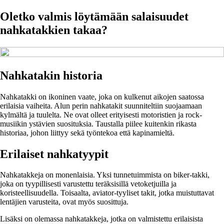
Oletko valmis löytämään salaisuudet
nahkatakkien takaa?
Nahkatakin historia
Nahkatakki on ikoninen vaate, joka on kulkenut aikojen saatossa
erilaisia vaiheita. Alun perin nahkatakit suunniteltiin suojaamaan
kylmältä ja tuulelta. Ne ovat olleet erityisesti motoristien ja rock-
musiikin ystävien suosituksia. Taustalla piilee kuitenkin rikasta
historiaa, johon liittyy sekä työntekoa että kapinamieltä.
Erilaiset nahkatyypit
Nahkatakkeja on monenlaisia. Yksi tunnetuimmista on biker-takki,
joka on tyypillisesti varustettu teräksisillä vetoketjuilla ja
koristeellisuudella. Toisaalta, aviator-tyyliset takit, jotka muistuttavat
lentäjien varusteita, ovat myös suosittuja.
Lisäksi on olemassa nahkatakkeja, jotka on valmistettu erilaisista