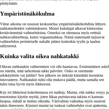
pinttymään.
Ympäristönäkökulma
Viime aikoina on noussut keskustelua ympäristönäkökohdista liittyen
nahkatuotteiden valmistukseen. Monet kuluttajat alkavat kiinnostua
kestävämmistä vaihtoehdoista. Onneksi on olemassa myös eettisiä
nahkavaihtoehtoja, kuten vegaaninahkaa. Nämä materiaalit tarjoavat
vaihtoehdon perinteiselle nahalle pitäen kuitenkin tyylin ja laadun
säilyneenä.
Kuinka valita oikea nahkatakki
Oikean nahkatakin valitseminen voi olla haastavaa. Ensimmäinen askel
on miettiä, mitä tarkoitusta takki palvelee. Onko se enemmän
arkikäyttöön vai juhliin? Sen jälkeen on tärkeää kiinnittää huomiota
istuvuuteen. Nahkatakin tulisi olla mukava päällä, mutta samalla sen
tulisi istua hyvin myös liikkeessä.
Käy eri liikkeissä kokeilemassa eri malleja. Muista, että nahka venyy ja
muotoutuu käytön myötä, joten liikaa puristavasta takista ei kannata
luopua, mikäli se tuntuu oikealta. Värivalinta vaikuttaa myös suuresti
takin ilmeeseen. Klasiset mustat tai ruskeat vaihtoehdot ovat ajattomia,