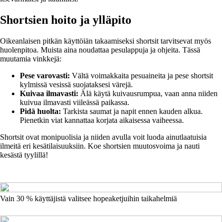
Shortsien hoito ja ylläpito
Oikeanlaisen pitkän käyttöiän takaamiseksi shortsit tarvitsevat myös
huolenpitoa. Muista aina noudattaa pesulappuja ja ohjeita. Tässä
muutamia vinkkejä:
Pese varovasti:
Vältä voimakkaita pesuaineita ja pese shortsit
kylmissä vesissä suojataksesi värejä.
Kuivaa ilmavasti:
Älä käytä kuivausrumpua, vaan anna niiden
kuivua ilmavasti viileässä paikassa.
Pidä huolta:
Tarkista saumat ja napit ennen kauden alkua.
Pienetkin viat kannattaa korjata aikaisessa vaiheessa.
Shortsit ovat monipuolisia ja niiden avulla voit luoda ainutlaatuisia
ilmeitä eri kesätilaisuuksiin. Koe shortsien muutosvoima ja nauti
kesästä tyylillä!
Vain 30 % käyttäjistä valitsee hopeaketjuihin taikahelmiä