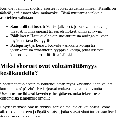
Kun olet valinnut shortsit, asusteet voivat täydentää ilmeen. Kesällä on
tärkeää, että tunnet olosi mukavaksi. Tässä muutamia vinkkejä
asusteiden valintaan:
Sandaalit tai tossut:
Valitse jalkineet, jotka ovat mukavat ja
tilaavat. Kumisaappaat tai espadrillokset toimivat hyvin.
Päähineet:
Hattu ei ole vain suojautumista auringolta, vaan
myös loistava lisä tyyliisi!
Katepinnyt ja korut:
Kokeile värikkäitä koruja tai
yksinkertaisia oxidanterin tyyppisiä koruja, jotka lisäävät
kiinnostavuutta ilman liiallista hälinää.
Miksi shortsit ovat välttämättömyys
kesäkaudella?
Shortsit eivät ole vain muotitrendi, vaan myös käytännöllinen valinta
kuumina kesäpäivinä. Ne tarjoavat mukavuutta ja liikkuvuutta.
Useimmat mallit ovat keveitä ja hengittäviä, mikä tekee niistä
erinomaisia lämpimille ilmoille.
Löydät varmasti omalle tyyliysi sopivia malleja eri kaupoista. Varaa
aikaa sovittamiseen ja löydä shortsit, jotka saavat sinut tuntemaan itsesi
itsevarmaksi ja kauniiksi.