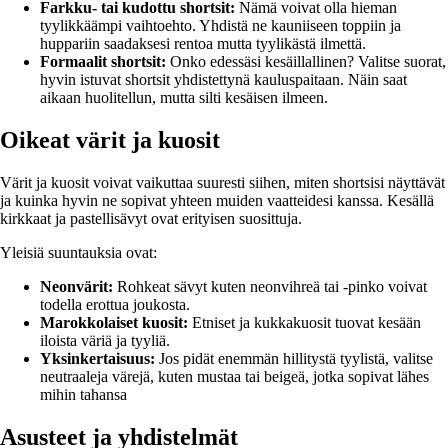
Farkku- tai kudottu shortsit:
Nämä voivat olla hieman
tyylikkäämpi vaihtoehto. Yhdistä ne kauniiseen toppiin ja
huppariin saadaksesi rentoa mutta tyylikästä ilmettä.
Formaalit shortsit:
Onko edessäsi kesäillallinen? Valitse suorat,
hyvin istuvat shortsit yhdistettynä kauluspaitaan. Näin saat
aikaan huolitellun, mutta silti kesäisen ilmeen.
Oikeat värit ja kuosit
Värit ja kuosit voivat vaikuttaa suuresti siihen, miten shortsisi näyttävät
ja kuinka hyvin ne sopivat yhteen muiden vaatteidesi kanssa. Kesällä
kirkkaat ja pastellisävyt ovat erityisen suosittuja.
Yleisiä suuntauksia ovat:
Neonvärit:
Rohkeat sävyt kuten neonvihreä tai -pinko voivat
todella erottua joukosta.
Marokkolaiset kuosit:
Etniset ja kukkakuosit tuovat kesään
iloista väriä ja tyyliä.
Yksinkertaisuus:
Jos pidät enemmän hillitystä tyylistä, valitse
neutraaleja värejä, kuten mustaa tai beigeä, jotka sopivat lähes
mihin tahansa
Asusteet ja yhdistelmät